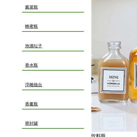
酱菜瓶
蜂蜜瓶
泡酒坛子
香水瓶
浮雕烛台
香薰瓶
密封罐
饮料瓶