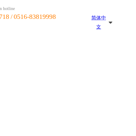
n hotline
718
/ 0516-83819998
简体中
文
新闻资讯
在线留言