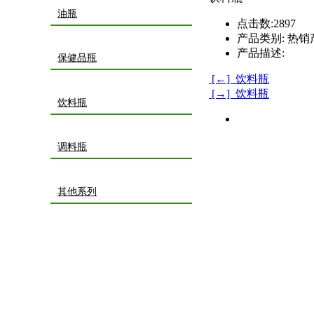
油瓶
点击数:
2897
产品类别:
热销
产品描述:
保健品瓶
[←] 饮料瓶
[→] 饮料瓶
饮料瓶
调料瓶
其他系列
网站首页