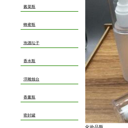
酱菜瓶
蜂蜜瓶
泡酒坛子
香水瓶
浮雕烛台
香薰瓶
密封罐
化妆品瓶