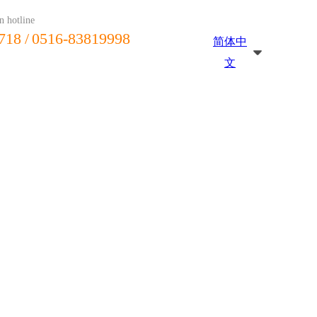
n hotline
718
/ 0516-83819998
简体中
文
新闻资讯
在线留言