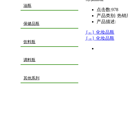
油瓶
点击数:
978
产品类别:
热销
产品描述:
保健品瓶
[←] 化妆品瓶
[→] 化妆品瓶
饮料瓶
调料瓶
其他系列
网站首页