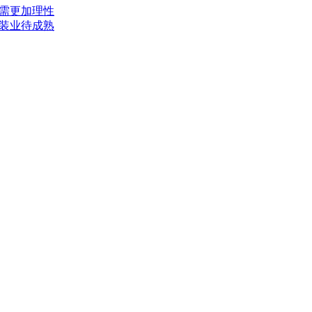
业需更加理性
包装业待成熟