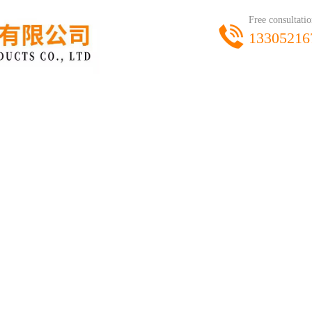
Free consultatio
13305216
热销产品
生产车间
资质荣誉