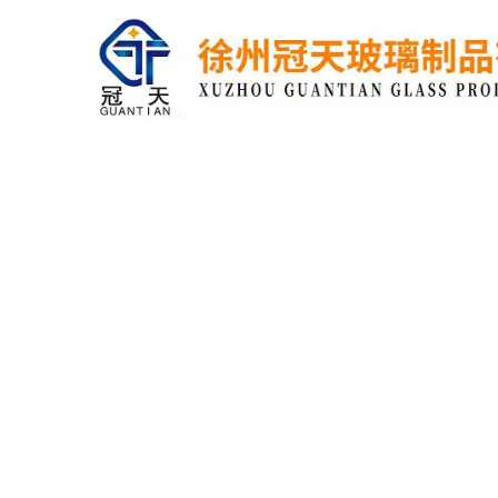
网站首页
关于我们
联系我们