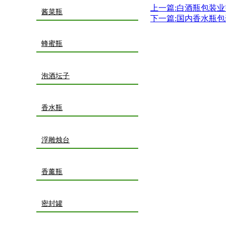
上一篇:白酒瓶包装
酱菜瓶
下一篇:国内香水瓶
蜂蜜瓶
泡酒坛子
香水瓶
浮雕烛台
香薰瓶
密封罐