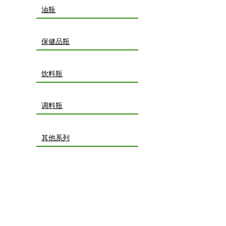
油瓶
保健品瓶
饮料瓶
调料瓶
其他系列
网站首页